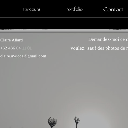
Demandez-moi ce qu
Claire Allard
voulez...sauf des photos de 
+32 486 64 11 01
claire.awicca@gmail.com