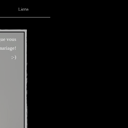
e vous
mariage!
;-)